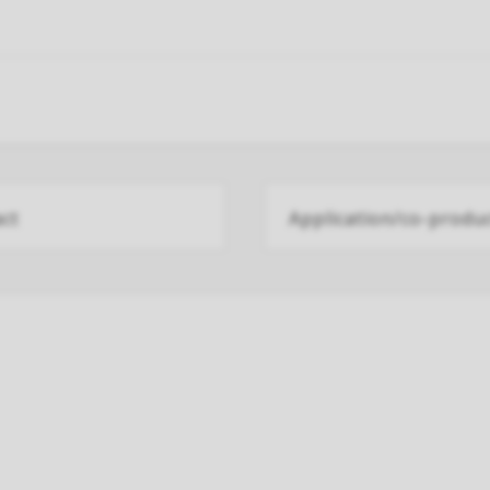
ct
Application/co-produ