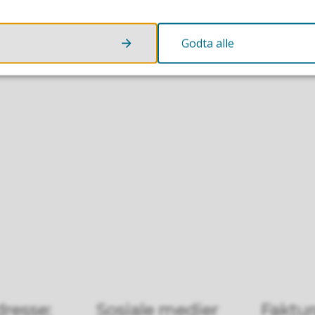
Godta alle
resse:
Sosiale medier
Faktur