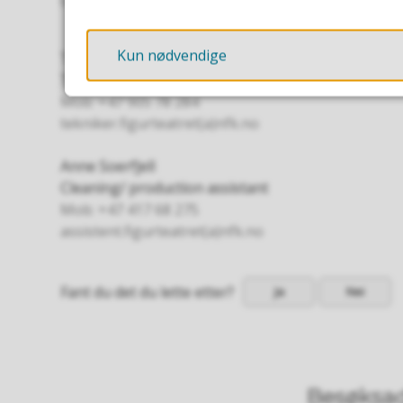
tekniker.figurteatret(a)nfk.no
Kun nødvendige
Tim Lucassen
Technichian
Mob: +47 905 78 284
tekniker.figurteatret(a)nfk.no
Anne Soerfjell
Cleaning/ production assistant
Mob: +47 417 68 275
assistent.figurteatret(a)nfk.no
Fant du det du lette etter?
Ja
Nei
Besøksad