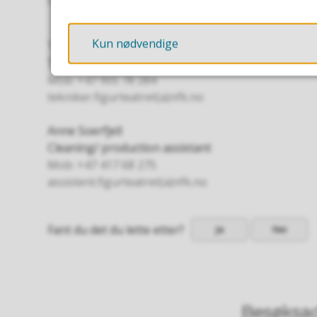
tekniker.figurteatret(a)nfk.no
Kun nødvendige
Tim Lucassen
Technichian
Mob: +47 905 78 284
tekniker.figurteatret(a)nfk.no
Anne Soerfjell
Cleaning/ production assistant
Mob: +47 417 68 275
assistent.figurteatret(a)nfk.no
Fant du det du lette etter?
Ja
Nei
Besøksad