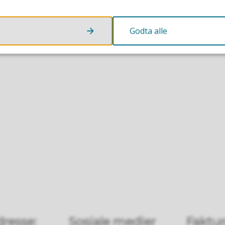
Godta alle
resse:
Sosiale medier
Faktur