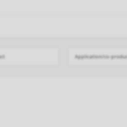
ct
Application/co-produ