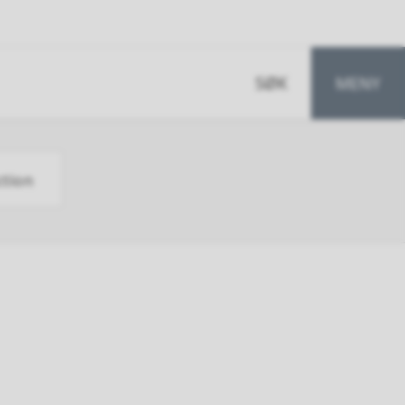
GÅ
ÅPNE
SØK
MENY
TIL
ction