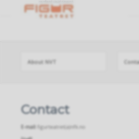
Gå
til
About NVT
Conta
Nordland
Fylkeskommune
Contact
E-mail:
figurteatret(a)nfk.no