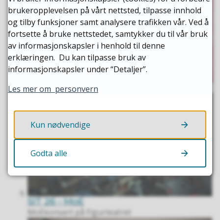
brukeropplevelsen på vårt nettsted, tilpasse innhold
og tilby funksjoner samt analysere trafikken vår. Ved å
fortsette å bruke nettstedet, samtykker du til vår bruk
av informasjonskapsler i henhold til denne
erklæringen. Du kan tilpasse bruk av
informasjonskapsler under “Detaljer”.
SIT 26 - Thauma av La Mula
Les mer om personvern
Kun nødvendige
Godta alle
SIT 26 - MoE
MoEkonsert på Figurteatret